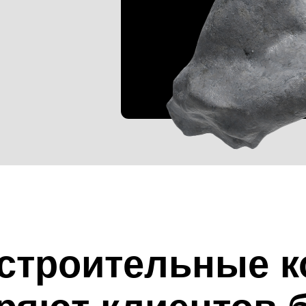
троительные комп
яют клиентов без
ственного сайта
: