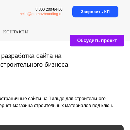
8 800 200-84-50
Запросить КП
hello@gromovbranding.ru
КОНТАКТЫ
Обсудить проект
а сайта на
ного бизнеса
йты на Tильде для строительного
на строительных материалов под ключ.
Акция на разработку сайта на Тильде