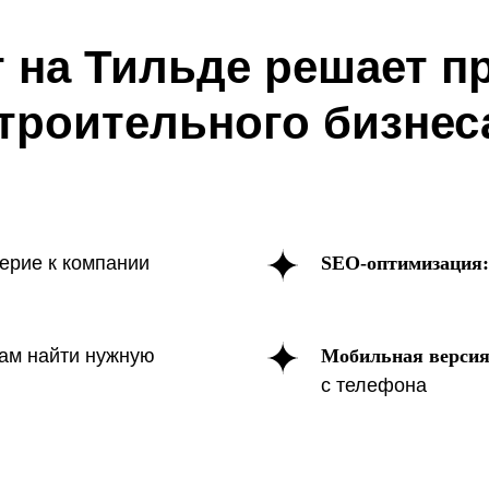
т на Тильде решает 
троительного бизнес
ерие к компании
SEO-оптимизация:
у Тильда — лучша
латформа для
там найти нужную
Мобильная версия
с телефона
тельных компани