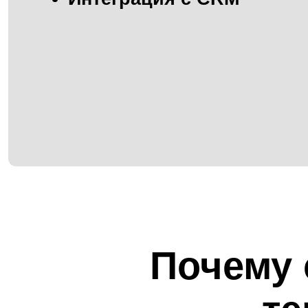
Почему с
тер
каче