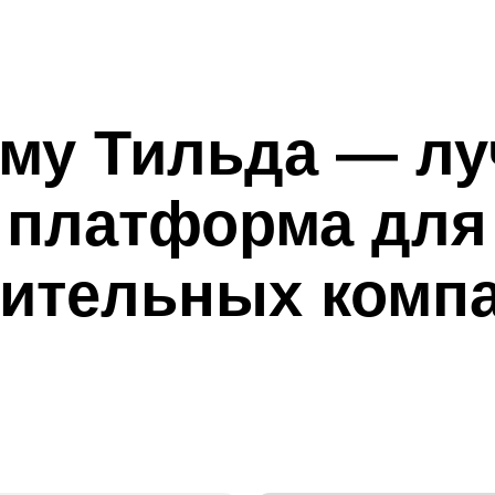
ателей
Простое управление
— редактируете сай
тки
Надежность
— 99.9% времени сайт досту