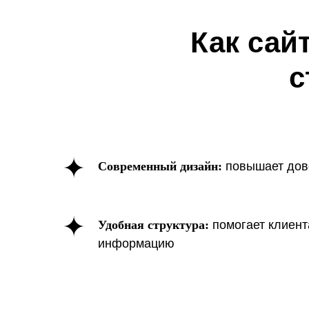
Как сай
с
Современный дизайн:
повышает дов
Почем
п
Удобная структура:
помогает клиен
информацию
строи