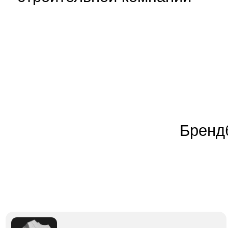
Философию бренда
— миссия, ценности,
позиционирование компании на строительном рынке
Визуальную идентификацию
— логотип, фирменные цвета,
шрифты, паттерны, графические элементы
В отличие от брендбук
строительной компани