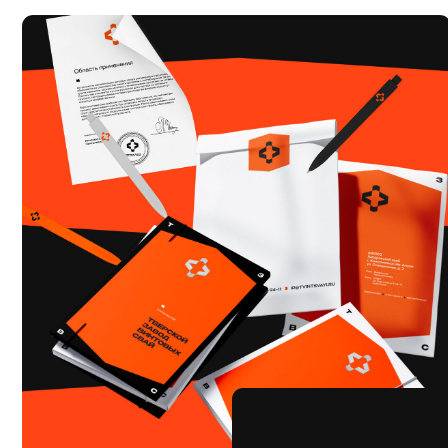
Отп
Имя