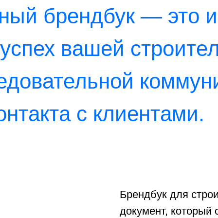
Брендбук для строительной 
документ, который содержит 
бренда с детальными правила
элементов. Это свод стандар
сохранять единство бренда в
строительной компании включает: