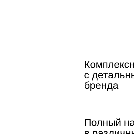
Комплексн
с детальн
бренда
Полный н
в различн