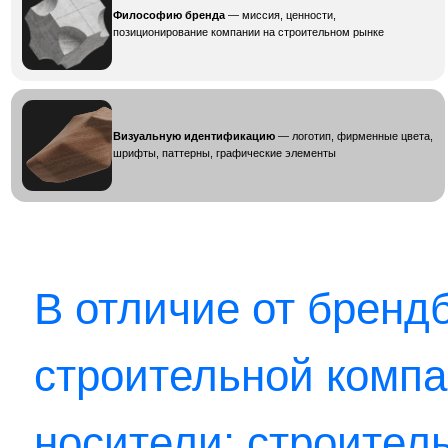
носители: строительны
защитные каски, жил
на объектах
и многое другое.
Зачем стро