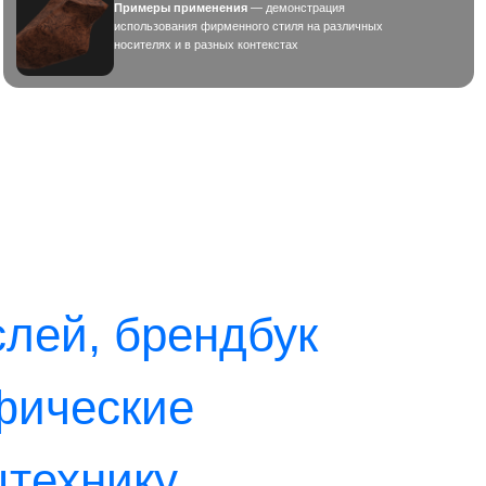
ку,
енды
 нужен