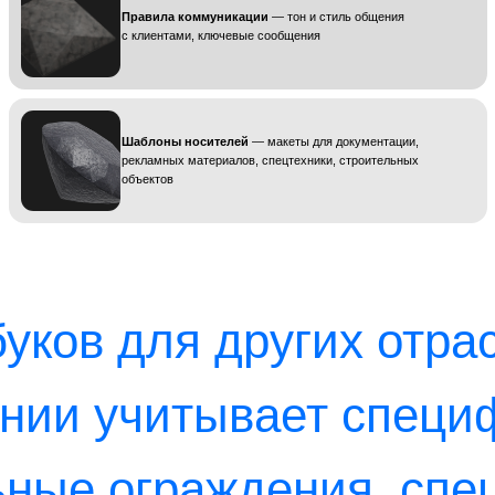
е ограждения, спецтехни
еты, информационные ст
ительной компании