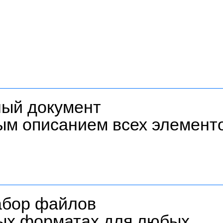
ый документ
ым описанием всех элемент
абор файлов
ых форматах для любых