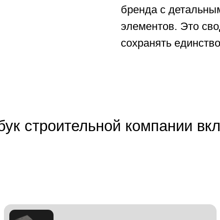
Правила коммуникации
— тон и стиль общения
с клиентами, ключевые сообщения
Шаблоны носителей
— макеты для документации,
рекламных материалов, спецтехники, строительных
объектов
ов для других отраслей,
и учитывает специфиче