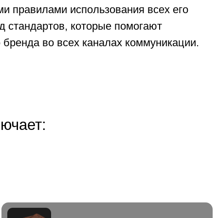
Примеры применения
— демонстрация
использования фирменного стиля на различных
носителях и в разных контекстах
 брендбук
ские