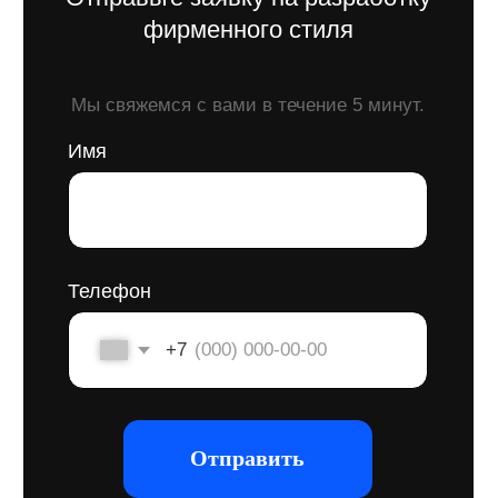
Практичность и долговечность
— стиль,
который легко интегрируется в рабочие
процессы и остаётся актуальным в разных
каналах коммуникации.
Экономия на долгосрочной
перспективе
— оптимизируем затраты
на разработку, предоставляя стиль, который
не требует частых редизайнов
и эффективно работает для бизнеса.
Интеграция с текущими процессами
—
разрабатываем стиль, который гармонично
впишется в вашу существующую
маркетинговую стратегию и материалы.
Поддержка на всех этапах
—
помогаем внедрить стиль в работу
компании и обучаем, как правильно
использовать его в коммуникации.