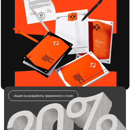
20% кэшбэк
на услуги брендинга
и дизайна!
Отправляете заявку на разработку
фирменного стиля.
Получаете полный комплект: логотип,
айдентику, гайдлайн и всё необходимое.
Получаете всю сумму обратно в виде бонуса
на будущие заказы
Отправьте заявку на разработку
фирменного стиля