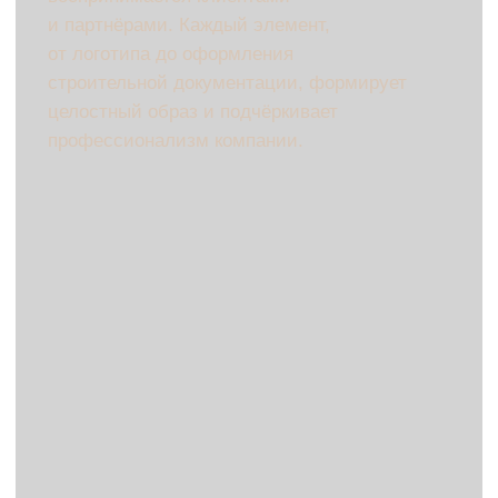
Логотип
— ключевой символ бренда,
который отражает надёжность
и профессионализм компании.
Цветовая палитра
— создаёт
визуальный фон, ассоциирующийся
с прочностью, безопасностью
и качеством строительства.
Шрифты
— передают характер
компании, подчёркивая
её серьёзность и внимание к деталям.
Графические элементы
—
уникальные визуальные детали,
связанные с отраслью строительства,
такие как элементы архитектуры или
строительных материалов.
Деловая документация
— визитки,
бланки, презентации, оформленные
в едином стиле для поддержания
имиджа компании.
Упаковка
— важный элемент,
который, хоть и не всегда
используется в строительной отрасли,
может быть задействован при