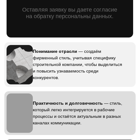
Чёткие сроки
— соблюдаем сроки,
чтобы новый стиль можно было
быстро внедрить и начать
использовать для улучшения
имиджа.
Фирменный стиль для
строительной компании
Это визуальный язык строительной
компании. Он определяет, как бренд
воспринимается клиентами
и партнёрами. Каждый элемент,
от логотипа до оформления
строительной документации, формирует
целостный образ и подчёркивает
профессионализм компании.