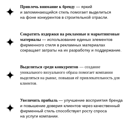
— яркий
Привлечь внимание к бренду
и запоминающийся стиль помогает выделиться
Фирменный стиль для
на фоне конкурентов в строительной отрасли.
строительной компании
во всей красе
Сократить издержки на рекламные и маркетинговые
Для нас важно, чтобы после завершения работы клиент
мог легко и удобно использовать разработанный
— использование единых элементов
материалы
фирменный стиль в своей повседневной деятельности.
фирменного стиля в рекламных материалах
Мы не ограничиваемся только логотипом — создаём
полный набор материалов: от гайдлайнов и инструкций
сокращает затраты на их разработку и поддержание.
по использованию логотипа, цветов, шрифтов
и паттернов до оформления цифровых каналов,
документации и сувенирной продукции. Кроме того,
мы помогаем с брендированием транспортных средств,
Выделиться среди конкурентов
— создание
форм сотрудников, а также оформления офисных
и производственных помещений.
уникального визуального образа помогает компании
Компании, которые применяют
выделяться на рынке, повышая её привлекательность для
брендинг в строительной сфере
клиентов.
как бизнес-инструмент, в среднем
увеличивают свой доход на 32%, что
— улучшение восприятия бренда
Увеличить прибыль
подтверждает важность
и повышение доверия клиентов через качественный
комплексного подхода
фирменный стиль способствует росту спроса
к фирменному стилю.
на услуги компании.