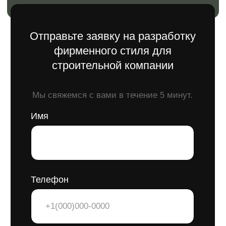
Мы учитываем все требования к
товарным знакам на стадии
разработки с учетом специфики
строительной отрасли.
Подготавливаем все
необходимые документы для
регистрации.
Сотрудничаем с патентными
поверенными и сопровождаем
процесс до успешной
регистрации.
Почему это важно?
Регистрация логотипа как товарного
знака особенно важна для
строительной компании, поскольку
она защищает ваш бренд
от копирования и недобросовестной
конкуренции. Только
зарегистрированный логотип дает