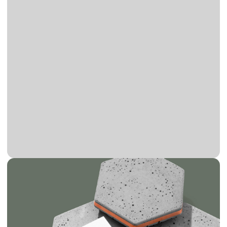
продвижении строительных товаров
или услуг.
Сувенирная продукция
— помогает
укрепить запоминаемость компании
среди клиентов и партнёров.
Отправьте заявку на разработку
фирменного стиля для
строительной компании
Мы свяжемся с вами в течение 5 минут.
Имя
Телефон