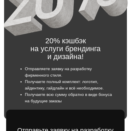
Мы свяжемся с вами в течение 5 минут.
Имя
Телефон
+7
Отправить
Оставляя заявку вы даете согласие
на обратку персональны данных.
Понимание отрасли
— создаём
фирменный стиль, учитывая специфику
строительной компании, чтобы выделиться
и повысить узнаваемость среди
конкурентов.