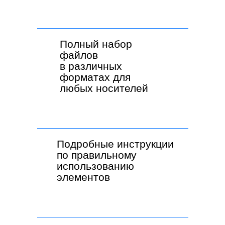
Брендбук для строительной компании — это
официальный документ, который содержит
Полный набор
комплексное описание вашего бренда
файлов
с детальными правилами использования всех его
элементов. Это свод стандартов, которые
в различных
помогают сохранять единство бренда во всех
форматах для
каналах коммуникации.
любых носителей
Брендбук строительной
компании включает:
Подробные инструкции
по правильному
использованию
элементов
Философию бренда
— миссия, ценности,
позиционирование компании
на строительном рынке