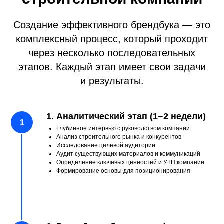
органов.
7. Интеграция с системой охраны труда
Создание эффективного брендбука — это
комплексный процесс, который проходит
Элементы фирменного стиля
через несколько последовательных
на спецодежде и защитном оборудовании
должны соответствовать требованиям
этапов. Каждый этап имеет свои задачи
безопасности и охраны труда.
и результаты.
8. Технические чертежи и схемы
Брендбук включает рекомендации
1. Аналитический этап (1−2 недели)
по оформлению технической документации,
Глубинное интервью с руководством компании
чертежей и схем с учетом требований
Анализ строительного рынка и конкурентов
к точности и читаемости.
Исследование целевой аудитории
Аудит существующих материалов и коммуникаций
9. Долгосрочная перспектива
Определение ключевых ценностей и УТП компании
Строительные проекты часто реализуются
Формирование основы для позиционирования
годами, поэтому фирменный стиль должен быть
актуальным и эффективным в долгосрочной
перспективе.