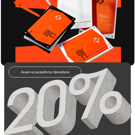
20% кэшбэк
на услуги брендинга
и дизайна!
Отправляете заявку на разработку
брендбука.
Получаете полный комплект: логотип,
айдентику, гайдлайн и всё необходимое.
Получаете всю сумму обратно в виде бонуса
на будущие заказы
Отправьте заявку на разработку
брендбука для строительной
компании
Мы свяжемся с вами в течение 5 минут.
Имя