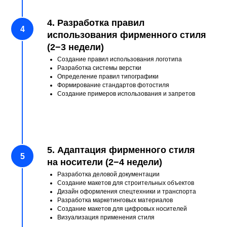
4. Разработка правил
Телефон
использования фирменного стиля
(2−3 недели)
Создание правил использования логотипа
Разработка системы верстки
Определение правил типографики
Отправить
Формирование стандартов фотостиля
Создание примеров использования и запретов
Оставляя заявку вы даете согласие на
обратку персональны данных.
5. Адаптация фирменного стиля
Наша команда учитывает все
на носители (2−4 недели)
эти особенности при
Разработка деловой документации
Создание макетов для строительных объектов
разработке брендбука для
Дизайн оформления спецтехники и транспорта
строительной компании,
Разработка маркетинговых материалов
Создание макетов для цифровых носителей
создавая по-настоящему
Визуализация применения стиля