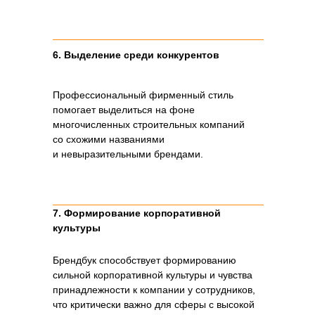
6. Выделение среди конкурентов
Каждый раздел брендбука
Профессиональный фирменный стиль
содержит подробные описания,
помогает выделиться на фоне
многочисленных строительных компаний
иллюстрации и примеры
со схожими названиями
применения, а также четкие
и невыразительными брендами.
инструкции для дизайнеров,
маркетологов и других
7. Формирование корпоративной
сотрудников, работающих
культуры
с фирменным стилем.
Брендбук способствует формированию
сильной корпоративной культуры и чувства
принадлежности к компании у сотрудников,
что критически важно для сферы с высокой