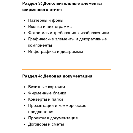
Раздел 3: Дополнительные элементы
фирменного стиля
Паттерны и фоны
Общий срок разработки брендбука для
Иконки и пиктограммы
строительной компании — от 2 до 3
Фотостиль и требования к изображениям
месяцев в зависимости от масштаба
Графические элементы и декоративные
проекта и скорости согласования.
компоненты
Мы поддерживаем постоянную
Инфографика и диаграммы
коммуникацию с клиентом на всех этапах
работы.
Раздел 4: Деловая документация
Визитные карточки
Фирменные бланки
Особенности
брендбука для
Конверты и папки
строительных
Презентации и коммерческие
компаний
предложения
Проектная документация
Брендбук для строительной компании
Договоры и сметы
имеет свою специфику, которая
отличает его от брендбуков компаний