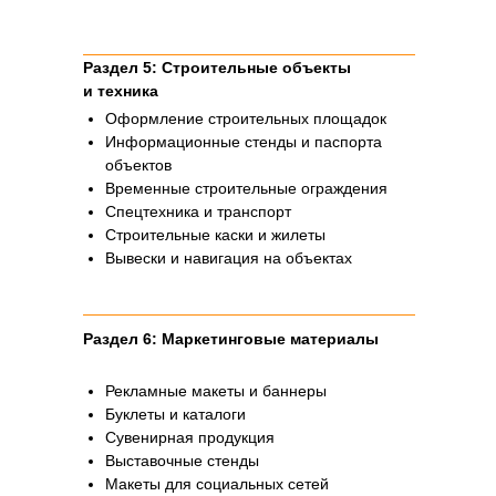
из других отраслей. Понимание этих
особенностей позволяет создать
действительно эффективный
Раздел 5: Строительные объекты
инструмент для управления брендом.
и техника
Оформление строительных площадок
Информационные стенды и паспорта
объектов
Временные строительные ограждения
Спецтехника и транспорт
Строительные каски и жилеты
Вывески и навигация на объектах
Раздел 6: Маркетинговые материалы
Рекламные макеты и баннеры
Буклеты и каталоги
Сувенирная продукция
Специфические
Выставочные стенды
аспекты брендбука
Макеты для социальных сетей