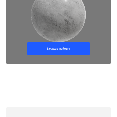
Позиционирование для
строительных компаний
Документ, в котором собрана вся стратегически важная
информация о строительной компании:
её позиционирование на рынке, конкурентные
преимущества, ключевые ценности и принципы работы.
Он помогает сформировать чёткое понимание, в чём
уникальность компании, какие клиенты ей подходят и как
эффективно выстраивать коммуникацию.