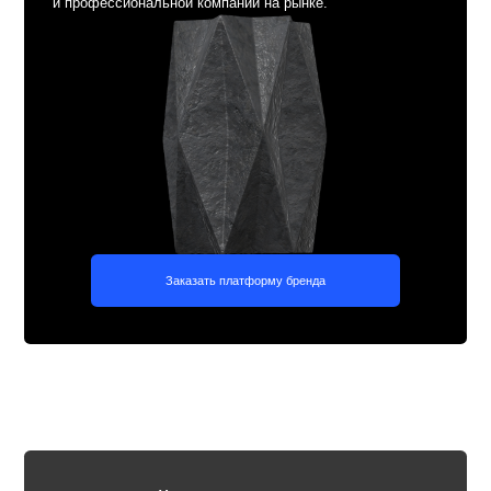
Сайты на тильде для
Пре
строительных компаний
Мы разрабатываем сайты для строительных компаний на
Вы получ
Tilda, учитывая их бизнес-задачи и потребности целевой
рекламно
аудитории. Создаём удобные, функциональные и
материалы
визуально привлекательные сайты, которые помогают
использо
привлекать клиентов и вызывать доверие.
аудитори
доверие и