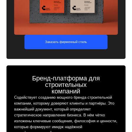
Бренд-платформа для
Бр
строительных
компаний
Документ,
информац
Содействует созданию мощного бренда строительной
позицион
компании, которому доверяют клиенты и партнёры. Это
стиля, а 
важнейший документ, который определяет
по их ис
стратегическое направление бизнеса. В нём чётко
визуальн
изложены ключевые сообщения, философия и ценности,
которые формируют имидж надёжной
и профессиональной компании на рынке.
Заказать платформу бренда