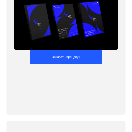
зентации, книги, каталоги,
буклеты
ите привлекательный и эффективный дизайн
й продукции для строительной компании —
, которые хочется рассматривать, листать и
вать. Мы знаем, как привлечь внимание вашей
и и донести ключевые сообщения, формируя
 интерес к вашему бренду.