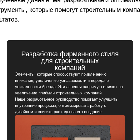
Разработка фирменного стиля
Л
для строительных
трументы, которые помогут строительным комп
компаний
Логотип 
ьтатов.
строител
Элементы, которые способствуют привлечению
впечатлен
внимания, увеличению узнаваемости и передаче
Мы разра
уникальности бренда. Эти аспекты напрямую влияют на
привлекае
увеличение прибыли строительных компаний.
и остаётс
Наше разработанное руководство помогает улучшить
внутренние процессы, оптимизировать работу с
дизайном и снизить расходы на его создание.
Заказать фирменный стиль