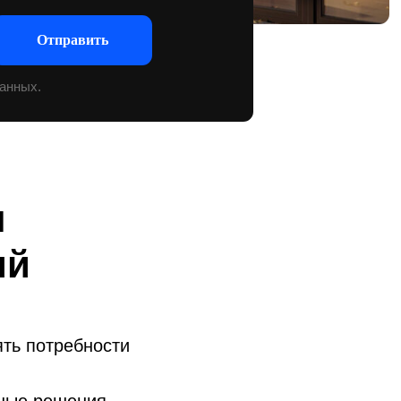
я
ий
ть потребности
ьные решения