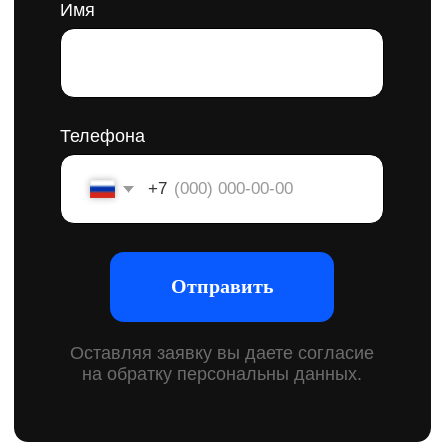
Брендинг для
строительных
компаний
Это комплексный подход к созданию бренда для
строительных компаний. Каждая деталь имеет
значение для формирования правильного первого
впечатления. Мы помогаем выявить сильные стороны
компании, определить ключевые моменты
взаимодействия с клиентом и визуально усилить образ,
чтобы он привлекал внимание и вызывал доверие.