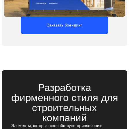
Логотип для
строительной
компании
Логотип — это основа визуальной идентичности вашей
строительной компании. Именно он формирует первое
впечатление и помогает выделиться среди
конкурентов. Мы разрабатываем логотип, который
за секунды привлекает внимание, отражает ценности
бизнеса и остаётся в памяти клиентов, способствуя
их возврату.
Заказать логотип