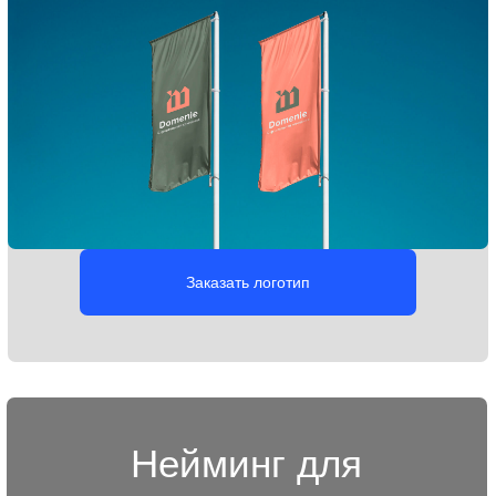
Заказать платформу бренда
Брендбук для
строительных
компаний
Документ, в котором собрана вся стратегически важная
информация о строительной компании:
позиционирование, ценности, элементы фирменного
стиля, а также правила и рекомендации
по их использованию. Он помогает сохранить единый
визуальный образ и упрощает работу с брендом.