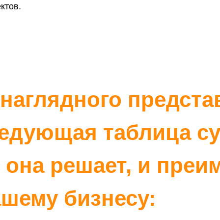
на решает, и преимуще
ктов.
му бизнесу: