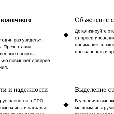
 конечного
Объяснение с
Детализируйте эт
от проектировани
 один раз увидеть»,
понимание сложны
ь. Презентация
прозрачность и п
ршенные проекты,
ельно повышает доверие
ния.
ти и надежности
Выделение ср
ируя членство в СРО,
В условиях высок
ные кейсы и награды.
мощным инструме