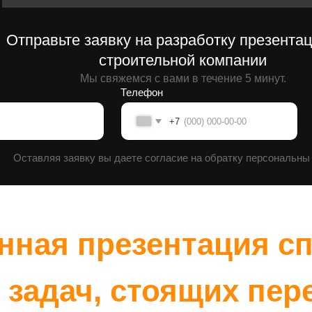
Мы свяжемся с вами в течение 5 минут.
Телефон
Отправ
+7
вляя заявку вы даете согласие на обратку персональны данных.
ая презентация способ
дач, стоящих перед
аниями в условиях же