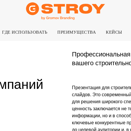
ГДЕ ИСПОЛЬЗОВАТЬ
ПРЕИМУЩЕСТВА
КЕЙСЫ
Профессиональная разработк
вашего строительного бизнес
аний
Презентация для строительной компании
слайдов. Это современный универсальн
для решения широкого спектра критичес
ценность заключается не только в визу
информации, но и в способности структ
ключевые конкурентные преимущества, 
до целевой аудитории и, в конечном ито
в вашу пользу.