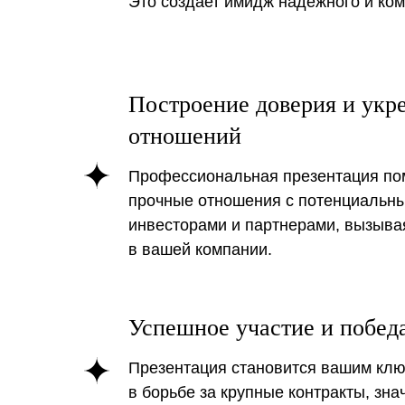
Это создает имидж надежного и ком
Построение доверия и укр
отношений
Профессиональная презентация пом
прочные отношения с потенциальны
инвесторами и партнерами, вызывая
в вашей компании.
Для быстрого и н
Успешное участие и победа
презентации, сле
Презентация становится вашим кл
в борьбе за крупные контракты, зн