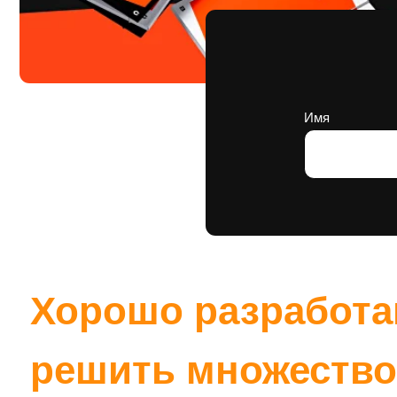
Имя
Оста
Хорошо разработанн
решить множество за
строительными комп
конкуренции: