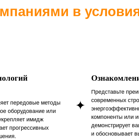
нологий
Ознакомлени
Представьте преи
современных стро
ряет передовые методы
энергоэффективны
ное оборудование или
компоненты или и
укрепляет имидж
демонстрирует в
ает прогрессивных
и обосновывает в
шения.