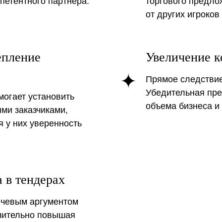
петентного партнера.
торгового предло
от других игроков
епление
Увеличение к
Прямое следствие
Убедительная пре
огает установить
объема бизнеса и
ми заказчиками,
 у них уверенность
аглядного представлен
 в тендерах
дующая таблица сумми
ючевым аргументом
ачительно повышая