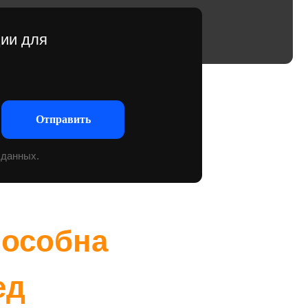
ить
на
сткой