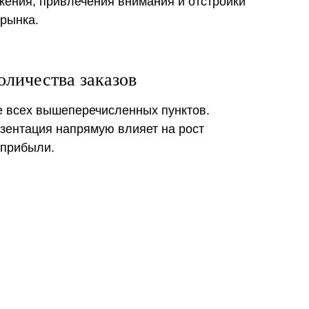
жения, привлечения внимания и отстройки
 рынка.
оличества заказов
 всех вышеперечисленных пунктов.
зентация напрямую влияет на рост
 прибыли.
ия ценности
рует основные