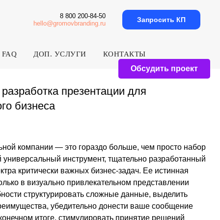
8 800 200-84-50
Запросить КП
hello@gromovbranding.ru
FAQ
ДОП. УСЛУГИ
КОНТАКТЫ
Обсудить проект
а презентации для
а
 — это гораздо больше, чем просто набор
ый инструмент, тщательно разработанный
ки важных бизнес-задач. Ее истинная
ально привлекательном представлении
урировать сложные данные, выделить
убедительно донести ваше сообщение
ге, стимулировать принятие решений