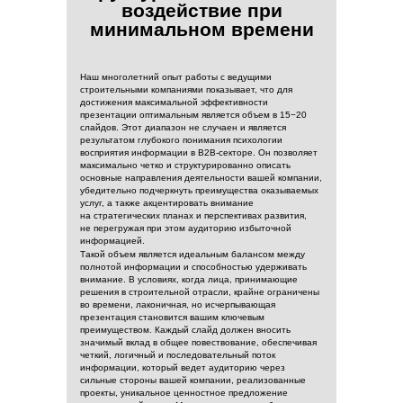
воздействие при
минимальном времени
Наш многолетний опыт работы с ведущими
строительными компаниями показывает, что для
достижения максимальной эффективности
презентации оптимальным является объем в 15−20
слайдов. Этот диапазон не случаен и является
результатом глубокого понимания психологии
восприятия информации в B2B-секторе. Он позволяет
максимально четко и структурированно описать
основные направления деятельности вашей компании,
убедительно подчеркнуть преимущества оказываемых
услуг, а также акцентировать внимание
на стратегических планах и перспективах развития,
не перегружая при этом аудиторию избыточной
информацией.
Такой объем является идеальным балансом между
полнотой информации и способностью удерживать
внимание. В условиях, когда лица, принимающие
решения в строительной отрасли, крайне ограничены
во времени, лаконичная, но исчерпывающая
презентация становится вашим ключевым
преимуществом. Каждый слайд должен вносить
значимый вклад в общее повествование, обеспечивая
четкий, логичный и последовательный поток
информации, который ведет аудиторию через
сильные стороны вашей компании, реализованные
проекты, уникальное ценностное предложение