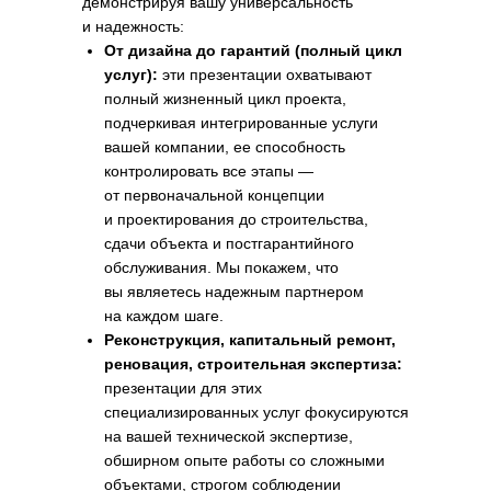
демонстрируя вашу универсальность
и надежность:
Ключевые элементы
От дизайна до гарантий (полный цикл
успешной презентации:
услуг):
эти презентации охватывают
строим доверие
полный жизненный цикл проекта,
и демонстрируем результаты
подчеркивая интегрированные услуги
вашей компании, ее способность
контролировать все этапы —
от первоначальной концепции
и проектирования до строительства,
сдачи объекта и постгарантийного
обслуживания. Мы покажем, что
вы являетесь надежным партнером
на каждом шаге.
Реконструкция, капитальный ремонт,
реновация, строительная экспертиза:
презентации для этих
специализированных услуг фокусируются
на вашей технической экспертизе,
обширном опыте работы со сложными
объектами, строгом соблюдении