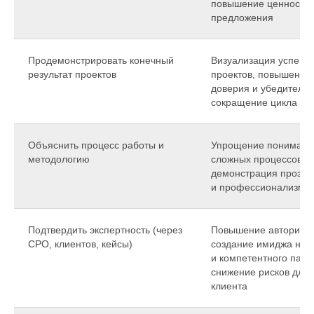
повышение ценности
предложения
Продемонстрировать конечный
Визуализация успешн
результат проектов
проектов, повышение
доверия и убедительн
сокращение цикла пр
Объяснить процесс работы и
Упрощение понимани
методологию
сложных процессов,
демонстрация прозра
и профессионализма
Подтвердить экспертность (через
Повышение авторитет
СРО, клиентов, кейсы)
создание имиджа над
и компетентного парт
снижение рисков для
клиента