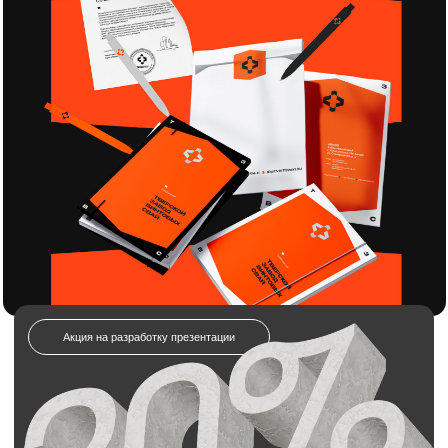
20% кэшбэк
на услуги брендинга
и дизайна!
Отправляете заявку на разработку
презентации.
Получаете полный комплект: логотип,
айдентику, гайдлайн и всё необходимое.
Получаете всю сумму обратно в виде бонуса
на будущие заказы
Отправьте заявку на разработку
презентации для строительной
компании