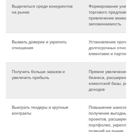
Выделиться среди конкурентов
Формирование уникал
на рынке
торгового предложени
привлечение внимани
запоминаемость
Вызвать доверие и укрепить
Установление прочны
отношения
долгосрочных отноше
клиентами и партнер
Получить больше заказов и
Прямое увеличение 
увеличить прибыль
бизнеса, расширение
клиентской базы, рост
доходов
Выиграть тендеры и крупные
Повышение шансов н
контракты
получение выгодных
проектов, расширени
портфолио, укреплен
позиций на рынке