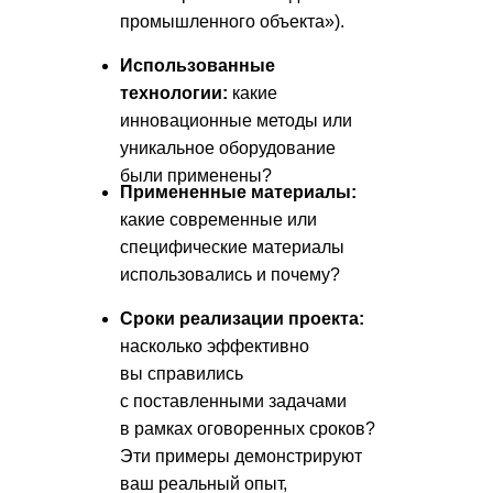
промышленного объекта»).
Использованные
технологии:
какие
Почему стоит выбрать нас
инновационные методы или
для создания вашей
уникальное оборудование
презентации: наши
уникальные преимущества
были применены?
Примененные материалы:
какие современные или
специфические материалы
использовались и почему?
Сроки реализации проекта:
насколько эффективно
вы справились
с поставленными задачами
в рамках оговоренных сроков?
Эти примеры демонстрируют
ваш реальный опыт,