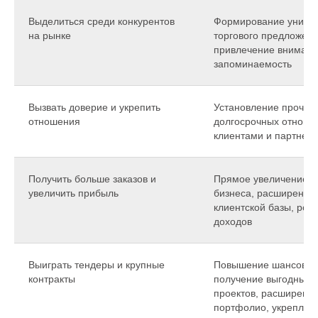
Выделиться среди конкурентов
Формирование уникал
на рынке
торгового предложени
привлечение внимани
запоминаемость
Вызвать доверие и укрепить
Установление прочны
отношения
долгосрочных отноше
клиентами и партнер
Получить больше заказов и
Прямое увеличение 
увеличить прибыль
бизнеса, расширение
клиентской базы, рост
доходов
Выиграть тендеры и крупные
Повышение шансов н
контракты
получение выгодных
проектов, расширени
портфолио, укреплен