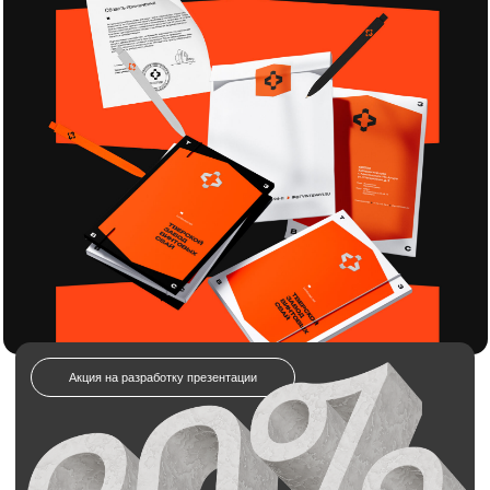
20% кэшбэк
на услуги брендинга
и дизайна!
Отправляете заявку на разработку
презентации.
Получаете полный комплект: логотип,
айдентику, гайдлайн и всё необходимое.
Получаете всю сумму обратно в виде бонуса
на будущие заказы
Отправьте заявку на разработку
презентации для строительной
компании