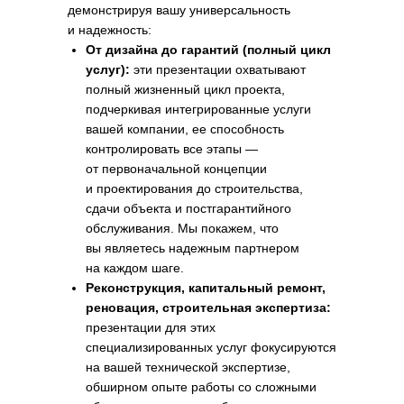
демонстрируя вашу универсальность
и надежность:
Ключевые элементы
От дизайна до гарантий (полный цикл
успешной презентации:
услуг):
эти презентации охватывают
строим доверие
полный жизненный цикл проекта,
и демонстрируем результаты
подчеркивая интегрированные услуги
вашей компании, ее способность
контролировать все этапы —
от первоначальной концепции
и проектирования до строительства,
сдачи объекта и постгарантийного
обслуживания. Мы покажем, что
вы являетесь надежным партнером
на каждом шаге.
Реконструкция, капитальный ремонт,
реновация, строительная экспертиза:
презентации для этих
специализированных услуг фокусируются
на вашей технической экспертизе,
обширном опыте работы со сложными