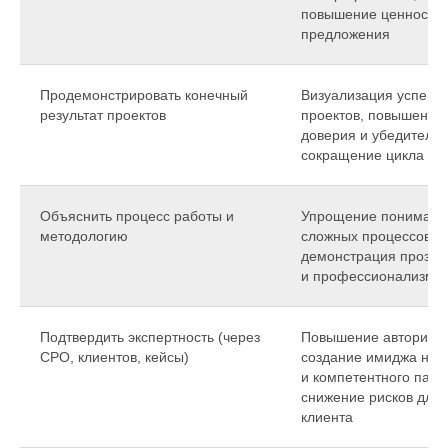
повышение ценности
предложения
Продемонстрировать конечный
Визуализация успешн
результат проектов
проектов, повышение
доверия и убедительн
сокращение цикла пр
Объяснить процесс работы и
Упрощение понимани
методологию
сложных процессов,
демонстрация прозра
и профессионализма
Подтвердить экспертность (через
Повышение авторитет
СРО, клиентов, кейсы)
создание имиджа над
и компетентного парт
снижение рисков для
клиента