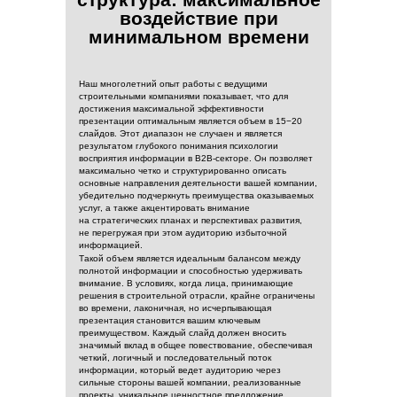
воздействие при
минимальном времени
Наш многолетний опыт работы с ведущими
строительными компаниями показывает, что для
достижения максимальной эффективности
презентации оптимальным является объем в 15−20
слайдов. Этот диапазон не случаен и является
результатом глубокого понимания психологии
восприятия информации в B2B-секторе. Он позволяет
максимально четко и структурированно описать
основные направления деятельности вашей компании,
убедительно подчеркнуть преимущества оказываемых
услуг, а также акцентировать внимание
на стратегических планах и перспективах развития,
не перегружая при этом аудиторию избыточной
информацией.
Такой объем является идеальным балансом между
полнотой информации и способностью удерживать
внимание. В условиях, когда лица, принимающие
решения в строительной отрасли, крайне ограничены
во времени, лаконичная, но исчерпывающая
презентация становится вашим ключевым
преимуществом. Каждый слайд должен вносить
значимый вклад в общее повествование, обеспечивая
четкий, логичный и последовательный поток
информации, который ведет аудиторию через
сильные стороны вашей компании, реализованные
проекты, уникальное ценностное предложение