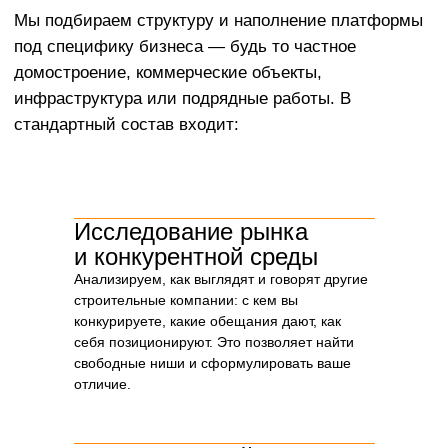
Исследование рынка
и конкурентной среды
Анализируем, как выглядят и говорят другие
строительные компании: с кем вы
Почему важно начинать
конкурируете, какие обещания дают, как
со стратегии, а не с дизайна
себя позиционируют. Это позволяет найти
Дизайн без стратегии — это просто красивая
свободные ниши и сформулировать ваше
упаковка. Но в строительстве, где сделки стоят
отличие.
миллионы, а решения принимаются
не с первого касания, важнее не как выглядит
бренд, а
что он говорит и какую позицию
занимает на рынке
.