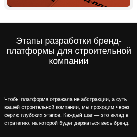
Больше не нужно придумывать каждый раз
с нуля.
Уверенность внутри команды
Сотрудники понимают, зачем работает
компания, в чём её сильные стороны, как
говорить о ней. Это помогает не только
продажникам, но и прорабам, и отделу
снабжения.
Готовность к масштабированию
Появляется прочный фундамент,
на котором можно строить
филиалы, франшизу, заходить
в новые регионы — с чётким
пониманием, кто вы и с чем
выходите на рынок.
Кому особенно нужна бренд-
платформа в строительстве