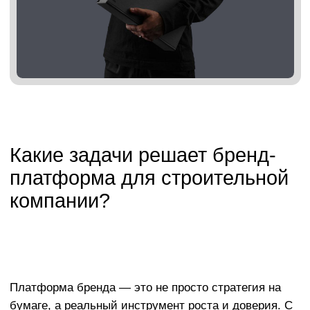
Выгодное отличие от конкурентов
Сильная платформа позволяет занять своё
место в нише и не сливаться с сотнями других
подрядчиков и застройщиков.
Защита уникальности
Чётко проработанный бренд
сложнее скопировать. Это
не просто логотип — это целостная
система, которая даёт
юридическую и стратегическую
защиту.
Что входит в разработку
бренд-платформы для
строительной компании
Мы подбираем структуру и наполнение платформы
под специфику бизнеса — будь то частное
домостроение, коммерческие объекты,