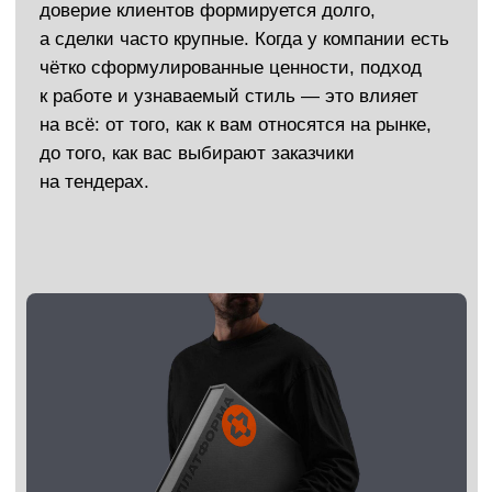
Повышение узнаваемости
Мы чётко зафиксируем смыслы
и визуальные ориентиры, чтобы каждый
контакт с брендом — от вывески
до коммерческого предложения —
формировал единое, сильное впечатление.
Рост клиентского потока и прибыли
Сформированная стратегия помогает
вызывать нужные эмоции у потенциальных
клиентов, повышать доверие
и стимулировать обращения.
Формирование характера бренда
Бренд получает голос, поведение,
ценности — он перестаёт быть
обезличенной компанией и превращается
в живой и понятный образ.
Установление эмоциональной связи
Клиенты начинают ассоциировать вашу
строительную компанию с надёжностью,
качеством и порядком. А когда есть
эмоции — есть и лояльность.