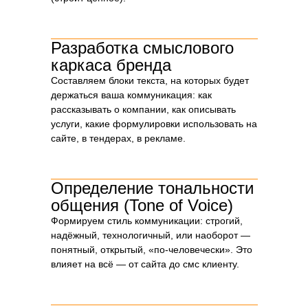
Чтобы платформа отражала не абстракции, а суть
вашей строительной компании, мы проходим через
Разработка смыслового
серию глубоких этапов. Каждый шаг — это вклад в
каркаса бренда
стратегию, на которой будет держаться весь бренд.
Составляем блоки текста, на которых будет
держаться ваша коммуникация: как
рассказывать о компании, как описывать
услуги, какие формулировки использовать на
сайте, в тендерах, в рекламе.
Определение тональности
общения (Tone of Voice)
Формируем стиль коммуникации: строгий,
надёжный, технологичный, или наоборот —
понятный, открытый, «по-человечески». Это
влияет на всё — от сайта до смс клиенту.