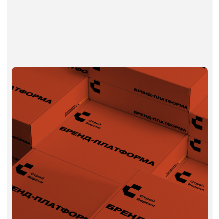
Чёткое позиционирование в
конкурентной среде
Вы перестаёте быть «просто ещё одной
строительной компанией». У вас
появляется точка отличия — и её видно
сразу: в сайтах, переговорах, презентациях.
Упрощение и ускорение продаж
Когда вы точно знаете, кто ваш клиент и как
с ним говорить, коммерческие предложения
становятся убедительнее. Клиенты быстрее
принимают решение, меньше сомнений.
Последовательность в коммуникации
Один и тот же тон, стиль и аргументы
во всех точках: сайт, менеджеры, тендеры,
соцсети. Это укрепляет доверие —
особенно в строительстве, где репутация
решает.
Основа для всех маркетинговых
материалов
Платформа — это ядро, из которого
рождается всё: структура сайта, тексты,
соцсети, наружка, видео, визуальный стиль.