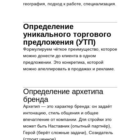
география, подход к работе, специализация.
Определение
уникального торгового
предложения (УТП)
Формулируем чёткое преимущество, которое
можно донести до клиента в одном
предложении. Это конкретика, которой
можно апеллировать в продажах и рекламе.
Определение архетипа
бренда
Архетип — это характер бренда: он задаёт
Этапы разработки бренд-
интонацию, стиль общения и общее
платформы для строительной
впечатление от компании. Для стройки это
компании
может быть Наставник (опытный партнёр),
Герой (берёт сложные задачи), Созидатель
(строит ценное).