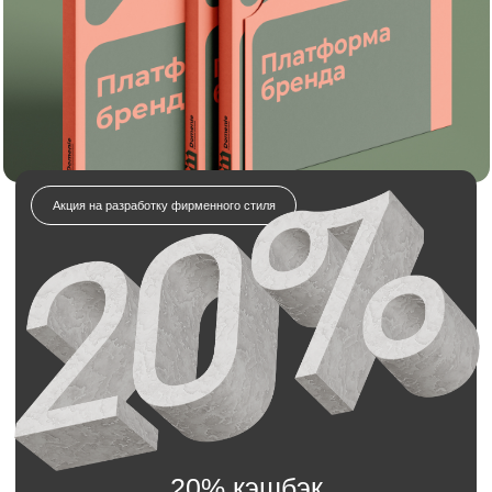
20% кэшбэк
на услуги брендинга
и дизайна!
Отправляете заявку на разработку
фирменного стиля.
Получаете полный комплект: логотип,
айдентику, гайдлайн и всё необходимое.
Получаете всю сумму обратно в виде бонуса
на будущие заказы
Отправьте заявку на разработку
платформы бренда для
строительной компании
Мы свяжемся с вами в течение 5 минут.
Имя