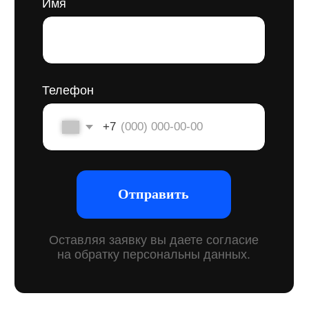
или фирменные цвета. Это система, которая
помогает чётко ответить на вопросы: кто вы как
компания, зачем вы работаете, в чём ваша
принципиальная разница, кому и как
вы строите.
Для строительной сферы бренд-платформа
особенно важна: конкуренция высокая,
доверие клиентов формируется долго,
а сделки часто крупные. Когда у компании есть
чётко сформулированные ценности, подход
к работе и узнаваемый стиль — это влияет
на всё: от того, как к вам относятся на рынке,
до того, как вас выбирают заказчики
на тендерах.