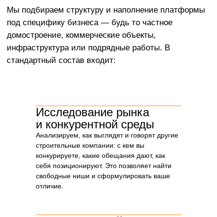
Исследование рынка
и конкурентной среды
Анализируем, как выглядят и говорят другие
строительные компании: с кем вы
Почему важно начинать
конкурируете, какие обещания дают, как
со стратегии, а не с дизайна
себя позиционируют. Это позволяет найти
Дизайн без стратегии — это просто красивая
свободные ниши и сформулировать ваше
упаковка. Но в строительстве, где сделки стоят
отличие.
миллионы, а решения принимаются
не с первого касания, важнее не как выглядит
бренд, а
что он говорит и какую позицию
занимает на рынке
.