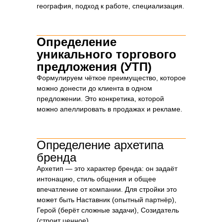
география, подход к работе, специализация.
Определение
уникального торгового
предложения (УТП)
Формулируем чёткое преимущество, которое
можно донести до клиента в одном
предложении. Это конкретика, которой
можно апеллировать в продажах и рекламе.
Определение архетипа
бренда
Архетип — это характер бренда: он задаёт
Этапы разработки бренд-
интонацию, стиль общения и общее
платформы для строительной
впечатление от компании. Для стройки это
компании
может быть Наставник (опытный партнёр),
Герой (берёт сложные задачи), Созидатель
(строит ценное).