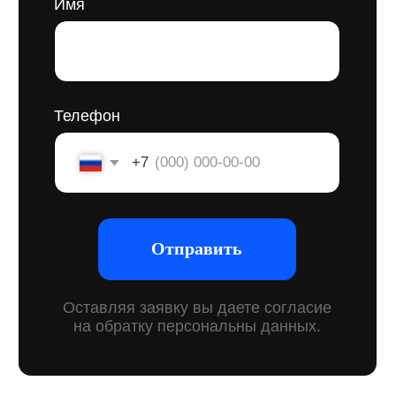
или фирменные цвета. Это система, которая
помогает чётко ответить на вопросы: кто вы как
компания, зачем вы работаете, в чём ваша
принципиальная разница, кому и как
вы строите.
Для строительной сферы бренд-платформа
особенно важна: конкуренция высокая,
доверие клиентов формируется долго,
а сделки часто крупные. Когда у компании есть
чётко сформулированные ценности, подход
к работе и узнаваемый стиль — это влияет
на всё: от того, как к вам относятся на рынке,
до того, как вас выбирают заказчики
на тендерах.