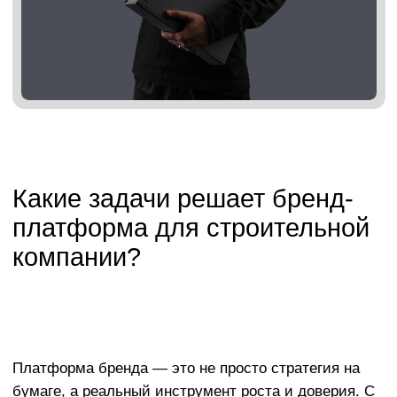
Выгодное отличие от конкурентов
Сильная платформа позволяет занять своё
место в нише и не сливаться с сотнями других
подрядчиков и застройщиков.
Защита уникальности
Чётко проработанный бренд
сложнее скопировать. Это
не просто логотип — это целостная
система, которая даёт
юридическую и стратегическую
защиту.
Что входит в разработку
бренд-платформы для
строительной компании
Мы подбираем структуру и наполнение платформы
под специфику бизнеса — будь то частное
домостроение, коммерческие объекты,