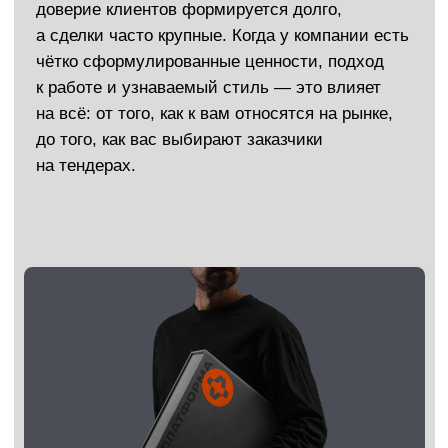
Повышение узнаваемости
Мы чётко зафиксируем смыслы
и визуальные ориентиры, чтобы каждый
контакт с брендом — от вывески
до коммерческого предложения —
формировал единое, сильное впечатление.
Рост клиентского потока и прибыли
Сформированная стратегия помогает
вызывать нужные эмоции у потенциальных
клиентов, повышать доверие
и стимулировать обращения.
Формирование характера бренда
Бренд получает голос, поведение,
ценности — он перестаёт быть
обезличенной компанией и превращается
в живой и понятный образ.
Установление эмоциональной связи
Клиенты начинают ассоциировать вашу
строительную компанию с надёжностью,
качеством и порядком. А когда есть
эмоции — есть и лояльность.