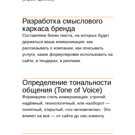
Чтобы платформа отражала не абстракции, а суть
вашей строительной компании, мы проходим через
Разработка смыслового
серию глубоких этапов. Каждый шаг — это вклад в
каркаса бренда
стратегию, на которой будет держаться весь бренд.
Составляем блоки текста, на которых будет
держаться ваша коммуникация: как
рассказывать о компании, как описывать
услуги, какие формулировки использовать на
сайте, в тендерах, в рекламе.
Определение тональности
общения (Tone of Voice)
Формируем стиль коммуникации: строгий,
надёжный, технологичный, или наоборот —
понятный, открытый, «по-человечески». Это
влияет на всё — от сайта до смс клиенту.