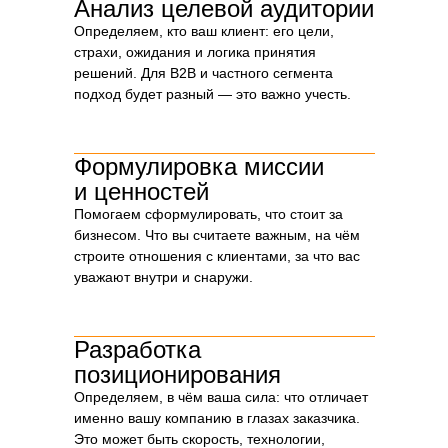
Анализ целевой аудитории
Мы часто видим, как компании заказывают
Определяем, кто ваш клиент: его цели,
сайт или логотип, не определив смыслы.
страхи, ожидания и логика принятия
Результат — фирменный стиль «как у всех»:
— очередной домик в логотипе,
решений. Для B2B и частного сегмента
— тексты в духе «мы строим надёжно»,
подход будет разный — это важно учесть.
— сайт, который не отличить от десятков
других.
Стратегия — это основа, на которую потом
Формулировка миссии
ляжет всё остальное: визуал, сайт,
коммерческое, речи на переговорах. Она
и ценностей
отвечает на главные вопросы:
Помогаем сформулировать, что стоит за
Зачем вообще существует ваша компания?
бизнесом. Что вы считаете важным, на чём
В чём ваше отличие от конкурентов?
строите отношения с клиентами, за что вас
Почему клиент должен выбрать вас?
Какой у вас характер, стиль общения,
уважают внутри и снаружи.
ценности?
Когда есть платформа, дизайнер, маркетолог
или менеджер уже не гадают — у них есть
Разработка
чёткие ориентиры. Это экономит время, деньги
позиционирования
и помогает создавать нечто цельное.
Определяем, в чём ваша сила: что отличает
именно вашу компанию в глазах заказчика.
Это может быть скорость, технологии,