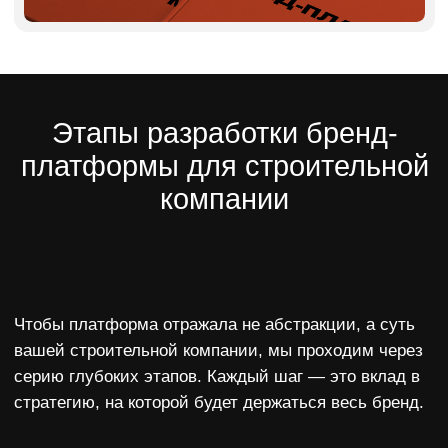
Больше не нужно придумывать каждый раз
с нуля.
Уверенность внутри команды
Сотрудники понимают, зачем работает
компания, в чём её сильные стороны, как
говорить о ней. Это помогает не только
продажникам, но и прорабам, и отделу
снабжения.
Готовность к масштабированию
Появляется прочный фундамент,
на котором можно строить
филиалы, франшизу, заходить
в новые регионы — с чётким
пониманием, кто вы и с чем
выходите на рынок.
Кому особенно нужна бренд-
платформа в строительстве