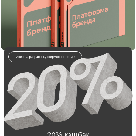
20% кэшбэк
на услуги брендинга
и дизайна!
Отправляете заявку на разработку
фирменного стиля.
Получаете полный комплект: логотип,
айдентику, гайдлайн и всё необходимое.
Получаете всю сумму обратно в виде бонуса
на будущие заказы
Отправьте заявку на разработку
платформы бренда для
строительной компании
Мы свяжемся с вами в течение 5 минут.
Имя