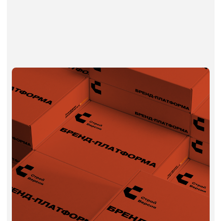
Чёткое позиционирование в
конкурентной среде
Вы перестаёте быть «просто ещё одной
строительной компанией». У вас
появляется точка отличия — и её видно
сразу: в сайтах, переговорах, презентациях.
Упрощение и ускорение продаж
Когда вы точно знаете, кто ваш клиент и как
с ним говорить, коммерческие предложения
становятся убедительнее. Клиенты быстрее
принимают решение, меньше сомнений.
Последовательность в коммуникации
Один и тот же тон, стиль и аргументы
во всех точках: сайт, менеджеры, тендеры,
соцсети. Это укрепляет доверие —
особенно в строительстве, где репутация
решает.
Основа для всех маркетинговых
материалов
Платформа — это ядро, из которого
рождается всё: структура сайта, тексты,
соцсети, наружка, видео, визуальный стиль.