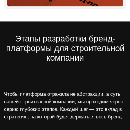
Больше не нужно придумывать каждый раз
с нуля.
Уверенность внутри команды
Сотрудники понимают, зачем работает
компания, в чём её сильные стороны, как
говорить о ней. Это помогает не только
продажникам, но и прорабам, и отделу
снабжения.
Готовность к масштабированию
Появляется прочный фундамент,
на котором можно строить
филиалы, франшизу, заходить
в новые регионы — с чётким
пониманием, кто вы и с чем
выходите на рынок.
Кому особенно нужна бренд-
платформа в строительстве