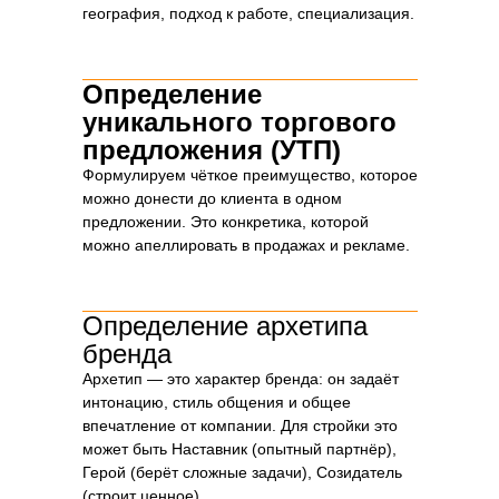
география, подход к работе, специализация.
Определение
уникального торгового
предложения (УТП)
Формулируем чёткое преимущество, которое
можно донести до клиента в одном
предложении. Это конкретика, которой
можно апеллировать в продажах и рекламе.
Определение архетипа
бренда
Архетип — это характер бренда: он задаёт
Этапы разработки бренд-
интонацию, стиль общения и общее
платформы для строительной
впечатление от компании. Для стройки это
компании
может быть Наставник (опытный партнёр),
Герой (берёт сложные задачи), Созидатель
(строит ценное).