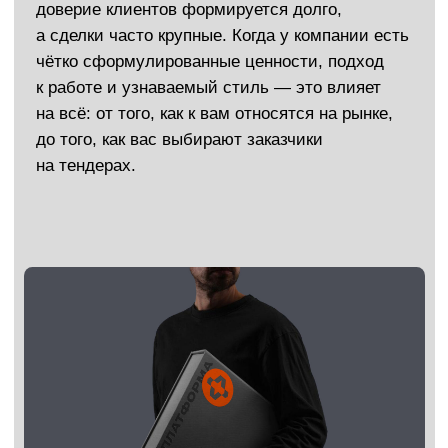
Повышение узнаваемости
Мы чётко зафиксируем смыслы
и визуальные ориентиры, чтобы каждый
контакт с брендом — от вывески
до коммерческого предложения —
формировал единое, сильное впечатление.
Рост клиентского потока и прибыли
Сформированная стратегия помогает
вызывать нужные эмоции у потенциальных
клиентов, повышать доверие
и стимулировать обращения.
Формирование характера бренда
Бренд получает голос, поведение,
ценности — он перестаёт быть
обезличенной компанией и превращается
в живой и понятный образ.
Установление эмоциональной связи
Клиенты начинают ассоциировать вашу
строительную компанию с надёжностью,
качеством и порядком. А когда есть
эмоции — есть и лояльность.