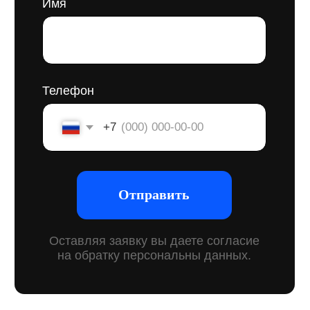
или фирменные цвета. Это система, которая
помогает чётко ответить на вопросы: кто вы как
компания, зачем вы работаете, в чём ваша
принципиальная разница, кому и как
вы строите.
Для строительной сферы бренд-платформа
особенно важна: конкуренция высокая,
доверие клиентов формируется долго,
а сделки часто крупные. Когда у компании есть
чётко сформулированные ценности, подход
к работе и узнаваемый стиль — это влияет
на всё: от того, как к вам относятся на рынке,
до того, как вас выбирают заказчики
на тендерах.