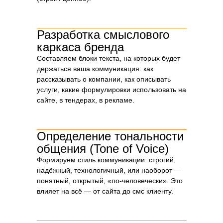
Чтобы платформа отражала не абстракции, а суть
вашей строительной компании, мы проходим через
Разработка смыслового
серию глубоких этапов. Каждый шаг — это вклад в
каркаса бренда
стратегию, на которой будет держаться весь бренд.
Составляем блоки текста, на которых будет
держаться ваша коммуникация: как
рассказывать о компании, как описывать
услуги, какие формулировки использовать на
сайте, в тендерах, в рекламе.
Определение тональности
общения (Tone of Voice)
Формируем стиль коммуникации: строгий,
надёжный, технологичный, или наоборот —
понятный, открытый, «по-человечески». Это
влияет на всё — от сайта до смс клиенту.