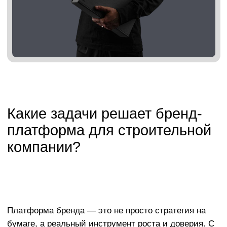
Выгодное отличие от конкурентов
Сильная платформа позволяет занять своё
место в нише и не сливаться с сотнями других
подрядчиков и застройщиков.
Защита уникальности
Чётко проработанный бренд
сложнее скопировать. Это
не просто логотип — это целостная
система, которая даёт
юридическую и стратегическую
защиту.
Что входит в разработку
бренд-платформы для
строительной компании
Мы подбираем структуру и наполнение платформы
под специфику бизнеса — будь то частное
домостроение, коммерческие объекты,