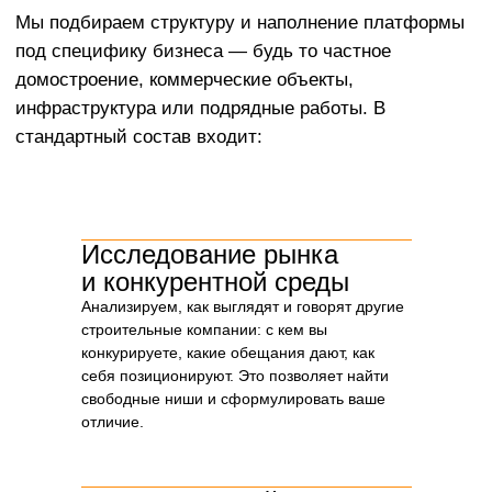
Исследование рынка
и конкурентной среды
Анализируем, как выглядят и говорят другие
строительные компании: с кем вы
Почему важно начинать
конкурируете, какие обещания дают, как
со стратегии, а не с дизайна
себя позиционируют. Это позволяет найти
Дизайн без стратегии — это просто красивая
свободные ниши и сформулировать ваше
упаковка. Но в строительстве, где сделки стоят
отличие.
миллионы, а решения принимаются
не с первого касания, важнее не как выглядит
бренд, а
что он говорит и какую позицию
занимает на рынке
.