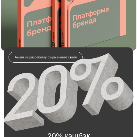
20% кэшбэк
на услуги брендинга
и дизайна!
Отправляете заявку на разработку
фирменного стиля.
Получаете полный комплект: логотип,
айдентику, гайдлайн и всё необходимое.
Получаете всю сумму обратно в виде бонуса
на будущие заказы
Отправьте заявку на разработку
платформы бренда для
строительной компании
Мы свяжемся с вами в течение 5 минут.
Имя