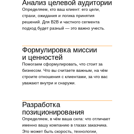
Анализ целевой аудитории
Мы часто видим, как компании заказывают
Определяем, кто ваш клиент: его цели,
сайт или логотип, не определив смыслы.
страхи, ожидания и логика принятия
Результат — фирменный стиль «как у всех»:
— очередной домик в логотипе,
решений. Для B2B и частного сегмента
— тексты в духе «мы строим надёжно»,
подход будет разный — это важно учесть.
— сайт, который не отличить от десятков
других.
Стратегия — это основа, на которую потом
Формулировка миссии
ляжет всё остальное: визуал, сайт,
коммерческое, речи на переговорах. Она
и ценностей
отвечает на главные вопросы:
Помогаем сформулировать, что стоит за
Зачем вообще существует ваша компания?
бизнесом. Что вы считаете важным, на чём
В чём ваше отличие от конкурентов?
строите отношения с клиентами, за что вас
Почему клиент должен выбрать вас?
Какой у вас характер, стиль общения,
уважают внутри и снаружи.
ценности?
Когда есть платформа, дизайнер, маркетолог
или менеджер уже не гадают — у них есть
Разработка
чёткие ориентиры. Это экономит время, деньги
позиционирования
и помогает создавать нечто цельное.
Определяем, в чём ваша сила: что отличает
именно вашу компанию в глазах заказчика.
Это может быть скорость, технологии,