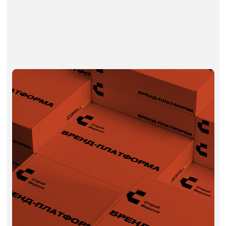
Чёткое позиционирование в
конкурентной среде
Вы перестаёте быть «просто ещё одной
строительной компанией». У вас
появляется точка отличия — и её видно
сразу: в сайтах, переговорах, презентациях.
Упрощение и ускорение продаж
Когда вы точно знаете, кто ваш клиент и как
с ним говорить, коммерческие предложения
становятся убедительнее. Клиенты быстрее
принимают решение, меньше сомнений.
Последовательность в коммуникации
Один и тот же тон, стиль и аргументы
во всех точках: сайт, менеджеры, тендеры,
соцсети. Это укрепляет доверие —
особенно в строительстве, где репутация
решает.
Основа для всех маркетинговых
материалов
Платформа — это ядро, из которого
рождается всё: структура сайта, тексты,
соцсети, наружка, видео, визуальный стиль.