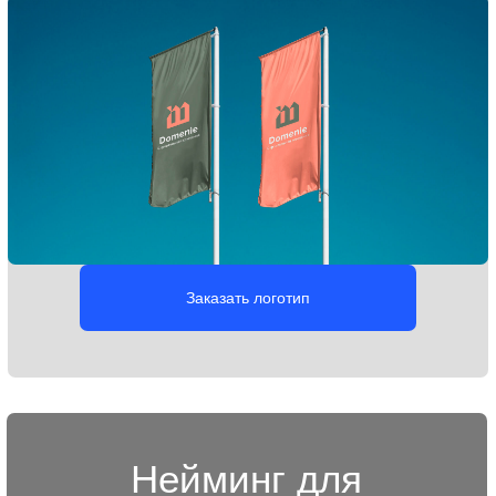
Заказать платформу бренда
Брендбук для
строительных
компаний
Документ, в котором собрана вся стратегически важная
информация о строительной компании:
позиционирование, ценности, элементы фирменного
стиля, а также правила и рекомендации
по их использованию. Он помогает сохранить единый
визуальный образ и упрощает работу с брендом.