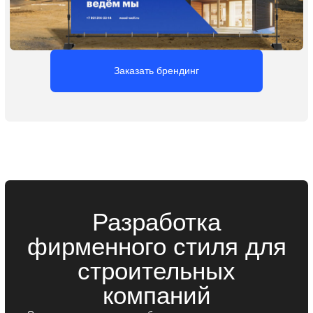
Логотип для
строительной
компании
Логотип — это основа визуальной идентичности вашей
строительной компании. Именно он формирует первое
впечатление и помогает выделиться среди
конкурентов. Мы разрабатываем логотип, который
за секунды привлекает внимание, отражает ценности
бизнеса и остаётся в памяти клиентов, способствуя
их возврату.
Заказать логотип