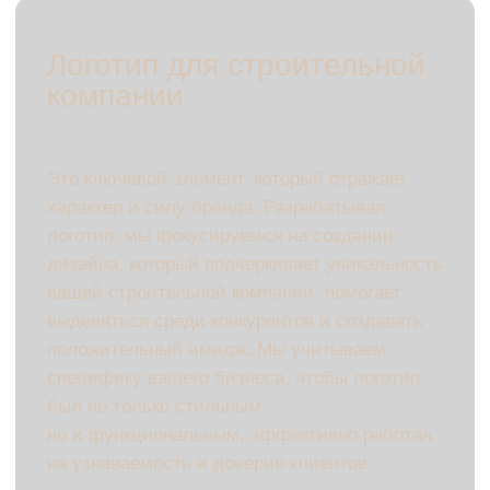
Логотип для
строительной
компании состоит из
нескольких ключевых
элементов:
Знак
— символ, который отражает
специфическую деятельность компании.
Шрифт
— чёткий и читаемый, часто
с прочными, строгими линиями, чтобы
подчеркнуть надёжность.
Цветовая гамма
— оттенки, которые