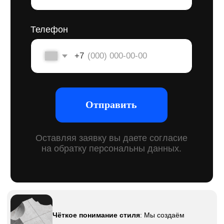
Доступная стоимость
: Мы предлагаем
разумные цены и всегда учитываем ваш
бюджет, сохраняя высокое качество работы.
Выбор из множества вариантов
:
Предоставляем несколько концепций
логотипа, чтобы вы могли выбрать лучший
для своей компании.
Соблюдение сроков
: Мы чётко
придерживаемся сроков, чтобы
вы получили логотип вовремя.
Уникальность каждого логотипа
:
Каждый проект уникален,
мы обеспечиваем, чтобы ваш
логотип выделялся среди
конкурентов и был
запоминающимся.