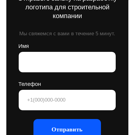
стандартам товарных знаков, и
подготавливаем все необходимые
документы для регистрации. Мы
также сотрудничаем с патентными
поверенными, сопровождая процесс
до успешного результата.
Почему это важно?
Регистрация логотипа — это
гарантия исключительных прав
на использование бренда, что
укрепляет доверие клиентов
и предотвращает юридические
споры.