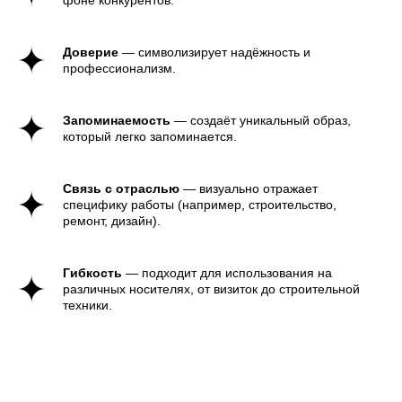
фоне конкурентов.
в строительную сферу, часто
наблюдают рост дохода. Это
подтверждает, что комплексный
Доверие
— символизирует надёжность и
подход, включая разработку
профессионализм.
логотипа и фирменного стиля,
оказывает положительное влияние
на узнаваемость и успех бизнеса.
Запоминаемость
— создаёт уникальный образ,
который легко запоминается.
Связь с отраслью
— визуально отражает
специфику работы (например, строительство,
ремонт, дизайн).
Гибкость
— подходит для использования на
различных носителях, от визиток до строительной
техники.