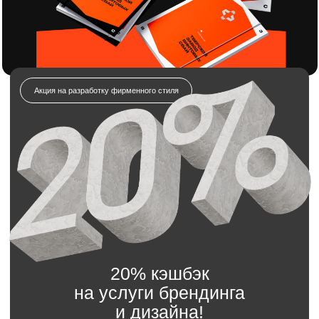
20% кэшбэк
на услуги брендинга
и дизайна!
Отправляете заявку на разработку
фирменного стиля.
Получаете полный комплект: логотип,
айдентику, гайдлайн и всё необходимое.
Получаете всю сумму обратно в виде бонуса
на будущие заказы
Отправьте заявку на разработку
логотипа для строительной
компании
Мы свяжемся с вами в течение 5 минут.
Имя
Телефон