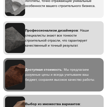
Логотип для строительной
компании
Это ключевой элемент, который отражает
характер и силу бренда. Разрабатывая
логотип, мы фокусируемся на создании
дизайна, который подчеркивает уникальность
вашей строительной компании, помогает
выделяться среди конкурентов и создавать
положительный имидж. Мы учитываем
специфику вашего бизнеса, чтобы логотип
был не только стильным,
но и функциональным, эффективно работая
на узнаваемость и доверие клиентов.