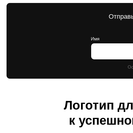
Логотип д
к успешн