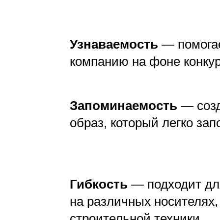
Узнаваемость
— помога
компанию на фоне конкур
Запоминаемость
— созд
образ, который легко зап
Юридическая защита логотипа для строител
компании
Гибкость
— подходит дл
на различных носителях, 
строительной техники.