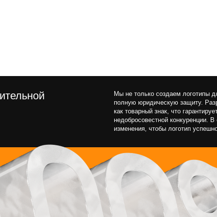
Почему это важно?
Регистрация логотипа — это гарантия исключительных 
имые
на использование бренда, что укрепляет доверие клиен
тными
и предотвращает юридические споры.
.