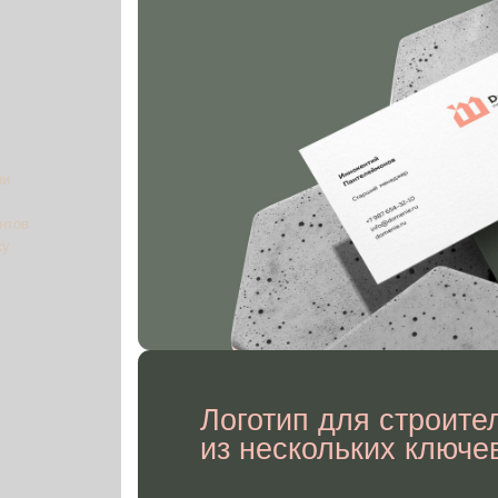
Логотип для строительной ко
из нескольких ключевых элем
Знак
— символ, который отражает специфическую деяте
Шрифт
— чёткий и читаемый, часто с прочными, строги
подчеркнуть надёжность.
Цветовая гамма
— оттенки, которые ассоциируются с с
стабильностью и профессионализмом.
Слоган
— иногда добавляется короткая фраза, уточняю
или подход компании.