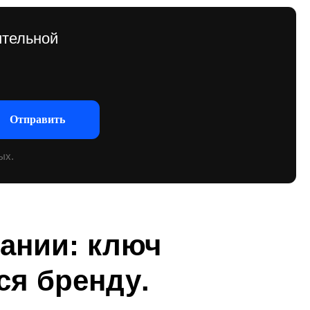
ании: ключ
ся бренду
.