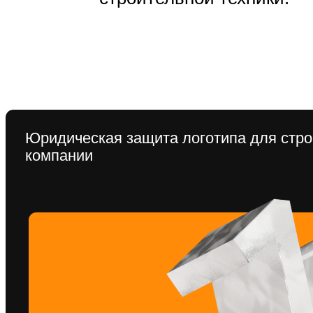
Как это работает?
Мы учитываем все требования, чтобы логотип соответствовал
стандартам товарных знаков, и подготавливаем все необход
документы для регистрации. Мы также сотрудничаем с патен
поверенными, сопровождая процесс до успешного результата