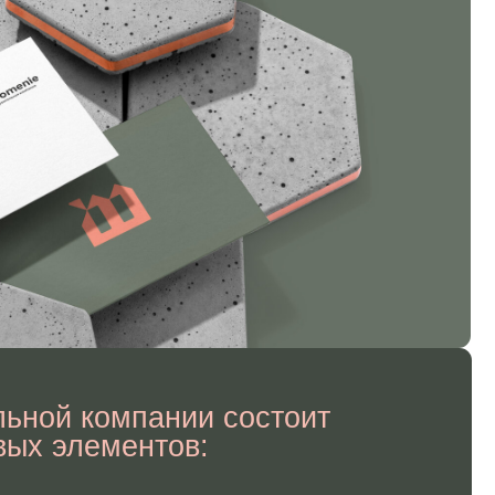
мпании состоит
ентов:
льность компании.
ми линиями, чтобы
илой,
щая суть бизнеса