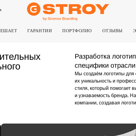
и
РЕШАЕТ
ГАРАНТИИ
ПОРТФОЛИО
ОТЗЫВЫ
ельных
Разработка логотипов для ст
о
специфики отрасли
Мы создаём логотипы для строительных 
их уникальность и профессионализм. Ло
стиля, который помогает выделиться сре
и узнаваемость бренда. Наши специалис
компании, создавая логотип, который буд