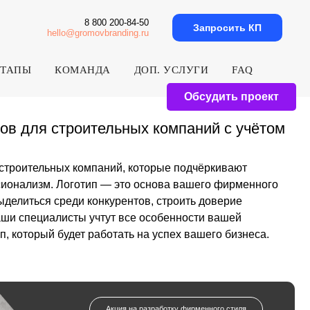
8 800 200-84-50
Запросить КП
hello@gromovbranding.ru
ЭТАПЫ
КОМАНДА
ДОП. УСЛУГИ
FAQ
Обсудить проект
роительных компаний с учётом
компаний, которые подчёркивают
готип — это основа вашего фирменного
ди конкурентов, строить доверие
ты учтут все особенности вашей
ет работать на успех вашего бизнеса.
Акция на разработку фирменного стиля
20% кэшбэк