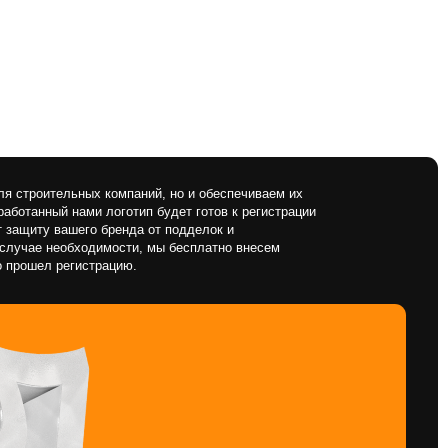
прав
тов