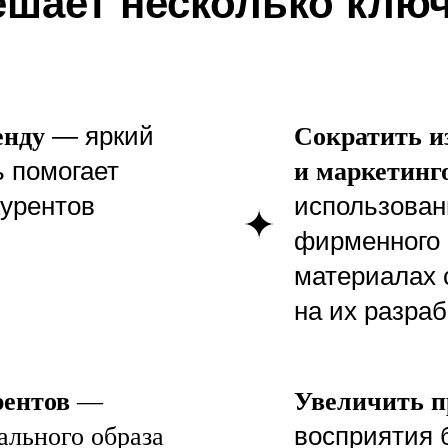
ешает несколько ключ
— яркий
енду
Сократить и
 помогает
и маркетинг
курентов
использован
фирменного 
материалах 
на их разраб
рентов
—
Увеличить 
восприятия 
ального образа