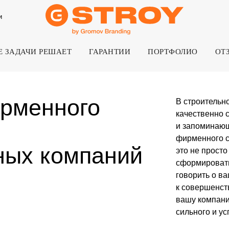
и
Е ЗАДАЧИ РЕШАЕТ
ГАРАНТИИ
ПОРТФОЛИО
ОТ
енного
В строительной отрасли важ
качественно строить, но и с
и запоминающийся образ ко
фирменного стиля для ваш
х компаний
это не просто выбор цвета
сформировать визуальный о
говорить о вашем опыте, н
к совершенству. Мы делаем 
вашу компанию на фоне кон
сильного и успешного бренд