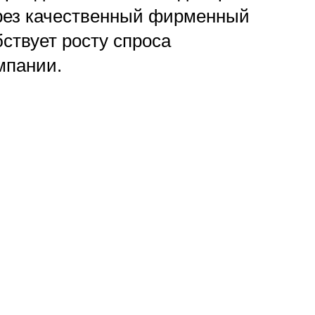
рез качественный фирменный
ствует росту спроса
мпании.
ренда вашей строительной
ю защиту. Каждый логотип,
 как товарный знак. В случае,
о внесем все необходимые
т.