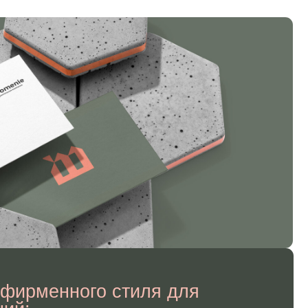
ого стиля для
надёжность
ирующийся
.
ё серьёзность
ли, связанные