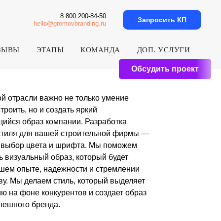
8 800 200-84-50
Запросить КП
hello@gromovbranding.ru
ЗЫВЫ
ЭТАПЫ
КОМАНДА
ДОП. УСЛУГИ
Обсудить проект
но не только умение
оздать яркий
мпании. Разработка
ей строительной фирмы —
 и шрифта. Мы поможем
браз, который будет
адежности и стремлении
стиль, который выделяет
курентов и создает образ
а.