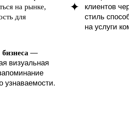
клиентов че
ться на рынке,
стиль способ
ость для
на услуги ко
енного
Мы не просто создаем визуальные элементы для б
компании, мы обеспечиваем их полную юридическу
разработанный нашей командой, готов к регистрации
если регистрация не будет одобрена, мы бесплатн
изменения, чтобы гарантировать успешный результа
—
 бизнеса
ая визуальная
 запоминание
го узнаваемости.