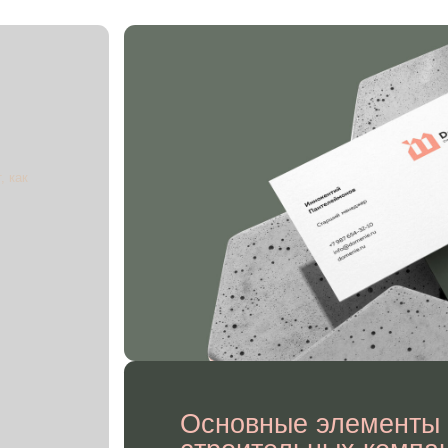
Основные элементы фирменн
строительных компаний:
Логотип
— ключевой символ бренда, который отражает 
и профессионализм компании.
Цветовая палитра
— создаёт визуальный фон, ассоци
с прочностью, безопасностью и качеством строительства
Шрифты
— передают характер компании, подчёркивая е
и внимание к деталям.
Графические элементы
— уникальные визуальные дета