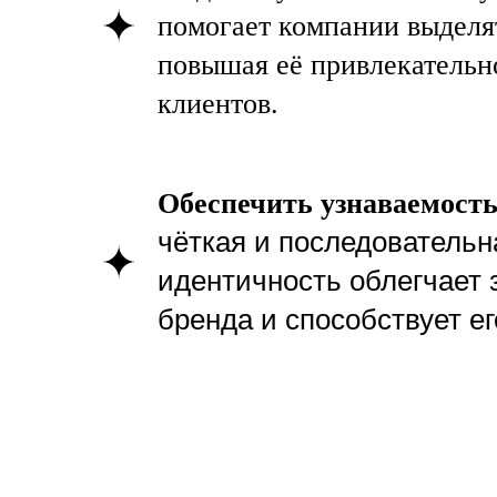
помогает компании выделя
повышая её привлекательн
клиентов.
Юридические гарантии при разработке фирм
стиля для строительной компании
Обеспечить узнаваемость
чёткая и последовательн
идентичность облегчает
бренда и способствует е