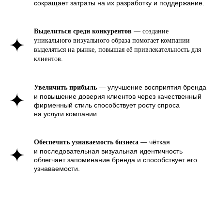
сокращает затраты на их разработку и поддержание.
мог легко и удобно использовать разработанный
фирменный стиль в своей повседневной деятельности.
Мы не ограничиваемся только логотипом — создаём
полный набор материалов: от гайдлайнов и инструкций
Выделиться среди конкурентов
— создание
по использованию логотипа, цветов, шрифтов
и паттернов до оформления цифровых каналов,
уникального визуального образа помогает компании
документации и сувенирной продукции. Кроме того,
выделяться на рынке, повышая её привлекательность для
мы помогаем с брендированием транспортных средств,
форм сотрудников, а также оформления офисных
клиентов.
и производственных помещений.
Компании, которые применяют
брендинг в строительной сфере
— улучшение восприятия бренда
Увеличить прибыль
как бизнес-инструмент, в среднем
и повышение доверия клиентов через качественный
увеличивают свой доход на 32%, что
фирменный стиль способствует росту спроса
подтверждает важность
на услуги компании.
комплексного подхода
к фирменному стилю.
— чёткая
Обеспечить узнаваемость бизнеса
и последовательная визуальная идентичность
облегчает запоминание бренда и способствует его
узнаваемости.