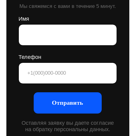
необходимые документы для
регистрации.
Сотрудничаем с патентными
поверенными и сопровождаем
процесс до успешной
регистрации.
Почему это важно?
Регистрация логотипа как товарного
знака особенно важна для
строительной компании, поскольку
она защищает ваш бренд
от копирования и недобросовестной
конкуренции. Только
зарегистрированный логотип дает
вашему бизнесу исключительные
права на его использование
и юридическую защиту. Это
помогает сохранить уникальность
бренда, предотвращать возможные