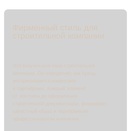
Основные элементы
фирменного стиля
для строительных
компаний:
Логотип
— ключевой символ бренда,
который отражает надёжность
и профессионализм компании.
Цветовая палитра
— создаёт
визуальный фон, ассоциирующийся