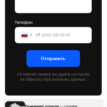
Экономия на долгосрочной
перспективе
— оптимизируем затраты
на разработку, предоставляя стиль, который
не требует частых редизайнов
и эффективно работает для бизнеса.
Интеграция с текущими процессами
—
разрабатываем стиль, который гармонично
впишется в вашу существующую
маркетинговую стратегию и материалы.
Поддержка на всех этапах
—
помогаем внедрить стиль в работу
компании и обучаем, как правильно
использовать его в коммуникации.
Чёткие сроки
— соблюдаем сроки,
чтобы новый стиль можно было
быстро внедрить и начать
использовать для улучшения
имиджа.