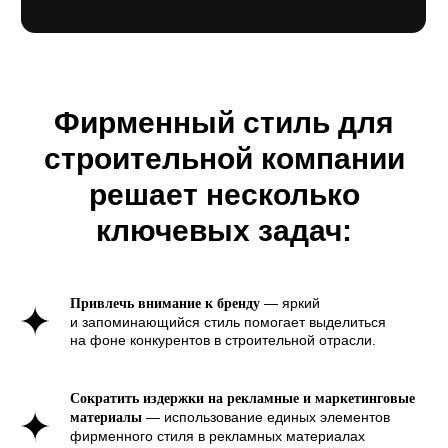
споры и укреплять доверие
клиентов.
Фирменный стиль для
строительной компании
решает несколько
ключевых задач:
— яркий
Привлечь внимание к бренду
и запоминающийся стиль помогает выделиться
на фоне конкурентов в строительной отрасли.
Фирменный стиль для
строительной компании
Сократить издержки на рекламные и маркетинговые
во всей красе
— использование единых элементов
материалы
фирменного стиля в рекламных материалах
Для нас важно, чтобы после завершения работы клиент