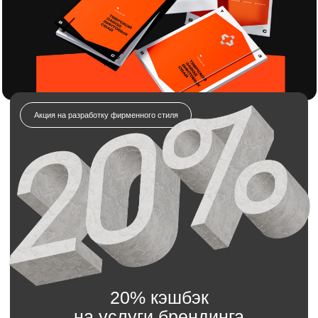
20% кэшбэк
на услуги брендинга
и дизайна!
Отправляете заявку на разработку
фирменного стиля.
Получаете полный комплект: логотип,
айдентику, гайдлайн и всё необходимое.
Получаете всю сумму обратно в виде бонуса
на будущие заказы
Отправьте заявку на разработку
фирменного стиля
Мы свяжемся с вами в течение 5 минут.
Имя