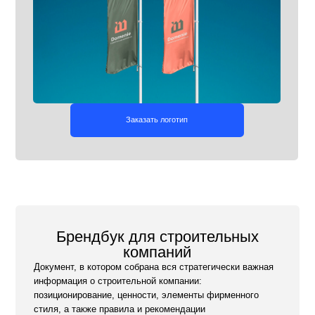
ендбук для строительных
компаний
 в котором собрана вся стратегически важная
ия о строительной компании:
ирование, ценности, элементы фирменного
также правила и рекомендации
пользованию. Он помогает сохранить единый
ый образ и упрощает работу с брендом.
Заказать брендбук