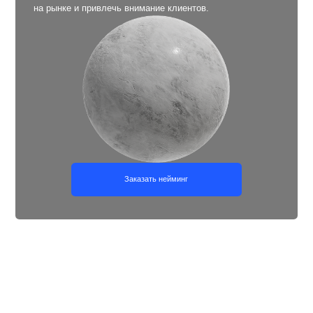
Позиционирование для
строительных компаний
Документ, в котором собрана вся стратегически важная
информация о строительной компании:
её позиционирование на рынке, конкурентные
преимущества, ключевые ценности и принципы работы.
Он помогает сформировать чёткое понимание, в чём
уникальность компании, какие клиенты ей подходят и как
эффективно выстраивать коммуникацию.