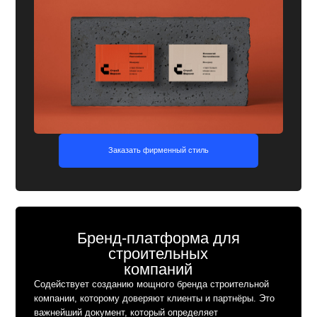
Бренд-платформа для
Бр
строительных
компаний
Документ,
информац
Содействует созданию мощного бренда строительной
позицион
компании, которому доверяют клиенты и партнёры. Это
стиля, а 
важнейший документ, который определяет
по их ис
стратегическое направление бизнеса. В нём чётко
визуальн
изложены ключевые сообщения, философия и ценности,
которые формируют имидж надёжной
и профессиональной компании на рынке.