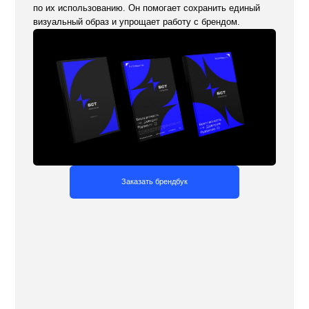
зентации, книги, каталоги,
буклеты
ите привлекательный и эффективный дизайн
й продукции для строительной компании —
, которые хочется рассматривать, листать и
вать. Мы знаем, как привлечь внимание вашей
и и донести ключевые сообщения, формируя
 интерес к вашему бренду.