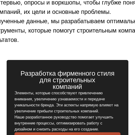
тервью, опросы и воркшопы, чтобы глубже поня
мпаний, их цели и основные проблемы.
лученные данные, мы разрабатываем оптимал
Разработка фирменного стиля
Л
для строительных
трументы, которые помогут строительным комп
компаний
Логотип 
ьтатов.
строител
Элементы, которые способствуют привлечению
впечатлен
внимания, увеличению узнаваемости и передаче
Мы разра
уникальности бренда. Эти аспекты напрямую влияют на
привлекае
увеличение прибыли строительных компаний.
и остаётс
Наше разработанное руководство помогает улучшить
внутренние процессы, оптимизировать работу с
дизайном и снизить расходы на его создание.
Заказать фирменный стиль