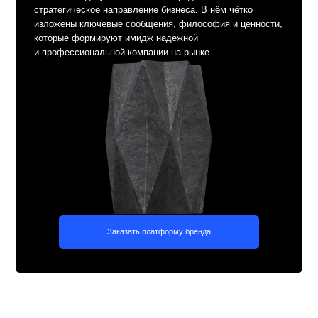
Заказать платформу бренда
Сайты на тильде для
Пре
строительных компаний
Мы разрабатываем сайты для строительных компаний на
Вы получ
Tilda, учитывая их бизнес-задачи и потребности целевой
рекламно
аудитории. Создаём удобные, функциональные и
материалы
визуально привлекательные сайты, которые помогают
использо
привлекать клиентов и вызывать доверие.
аудитори
доверие и