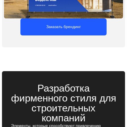
Логотип для
строительной
компании
Логотип — это основа визуальной идентичности вашей
строительной компании. Именно он формирует первое
впечатление и помогает выделиться среди
конкурентов. Мы разрабатываем логотип, который
за секунды привлекает внимание, отражает ценности
бизнеса и остаётся в памяти клиентов, способствуя
их возврату.
Заказать логотип