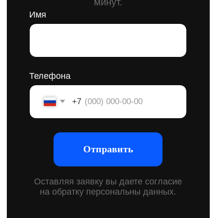
Брендинг для
строительных
компаний
Это комплексный подход к созданию бренда для
строительных компаний. Каждая деталь имеет
значение для формирования правильного первого
впечатления. Мы помогаем выявить сильные стороны
компании, определить ключевые моменты
взаимодействия с клиентом и визуально усилить образ,
чтобы он привлекал внимание и вызывал доверие.