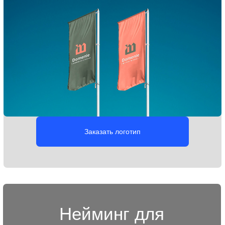
Заказать платформу бренда
Брендбук для
строительных
компаний
Документ, в котором собрана вся стратегически важная
информация о строительной компании:
позиционирование, ценности, элементы фирменного
стиля, а также правила и рекомендации
по их использованию. Он помогает сохранить единый
визуальный образ и упрощает работу с брендом.